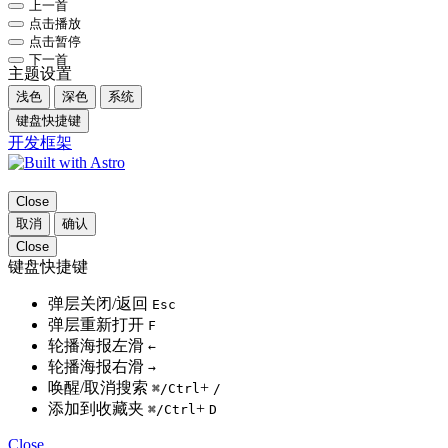
上一首
点击播放
点击暂停
下一首
主题设置
浅色
深色
系统
键盘快捷键
开发框架
Close
取消
确认
Close
键盘快捷键
弹层关闭/返回
Esc
弹层重新打开
F
轮播海报左滑
←
轮播海报右滑
→
唤醒/取消搜索
+
⌘
/Ctrl
/
添加到收藏夹
+
⌘
/Ctrl
D
Close