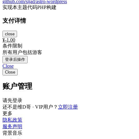
github.com/sijad/astro-wordpress
实现本主题代码PHP构建
支付详情
close
¥
-1.00
条件限制
所有用户包括游客
登录后操作
Close
Close
账户管理
请先登录
还不是维D哥 · VIP用户？
立即注册
更多
隐私政策
服务声明
背景音乐