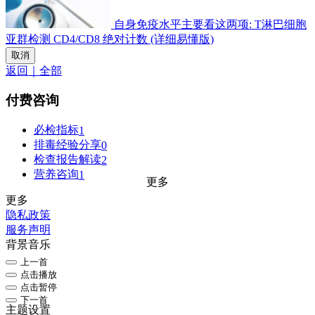
自身免疫水平主要看这两项: T淋巴细胞
亚群检测 CD4/CD8 绝对计数 (详细易懂版)
取消
返回｜全部
付费咨询
必检指标
1
排毒经验分享
0
检查报告解读
2
营养咨询
1
更多
更多
隐私政策
服务声明
背景音乐
上一首
点击播放
点击暂停
下一首
主题设置