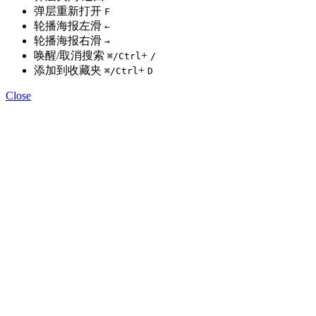
弹层重新打开
F
轮播海报左滑
←
轮播海报右滑
→
唤醒/取消搜索
+
⌘
/Ctrl
/
添加到收藏夹
+
⌘
/Ctrl
D
Close