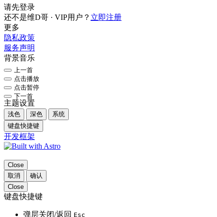
请先登录
还不是维D哥 · VIP用户？
立即注册
更多
隐私政策
服务声明
背景音乐
上一首
点击播放
点击暂停
下一首
主题设置
浅色
深色
系统
键盘快捷键
开发框架
Close
取消
确认
Close
键盘快捷键
弹层关闭/返回
Esc