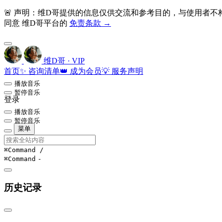
🚨 声明：维D哥提供的信息仅供交流和参考目的，与使用者
同意 维D哥平台的
免责条款 →
维D哥 · VIP
首页
✨ 咨询清单
👑 成为会员
💡 服务声明
播放音乐
暂停音乐
登录
播放音乐
暂停音乐
菜单
⌘Command
/
⌘Command
-
历史记录