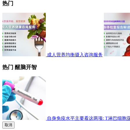
热门
成人营养均衡摄入咨询服务
热门 醒脑开智
自身免疫水平主要看这两项: T淋巴细胞亚群检
取消