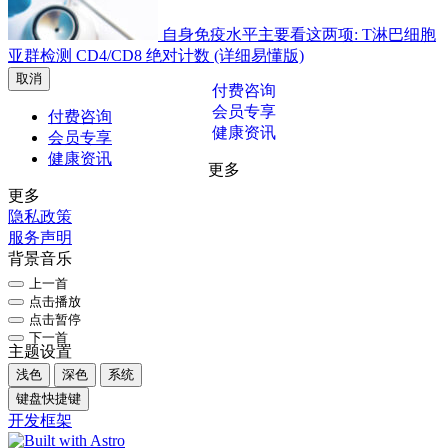
自身免疫水平主要看这两项: T淋巴细胞
亚群检测 CD4/CD8 绝对计数 (详细易懂版)
取消
付费咨询
会员专享
付费咨询
健康资讯
会员专享
健康资讯
更多
更多
隐私政策
服务声明
背景音乐
上一首
点击播放
点击暂停
下一首
主题设置
浅色
深色
系统
键盘快捷键
开发框架