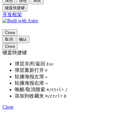
浅色
深色
系统
键盘快捷键
开发框架
Close
取消
确认
Close
键盘快捷键
弹层关闭/返回
Esc
弹层重新打开
F
轮播海报左滑
←
轮播海报右滑
→
唤醒/取消搜索
+
⌘
/Ctrl
/
添加到收藏夹
+
⌘
/Ctrl
D
Close