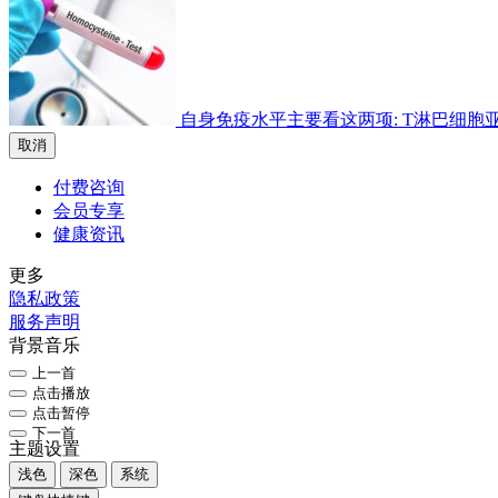
自身免疫水平主要看这两项: T淋巴细胞亚群检
取消
付费咨询
会员专享
健康资讯
更多
隐私政策
服务声明
背景音乐
上一首
点击播放
点击暂停
下一首
主题设置
浅色
深色
系统