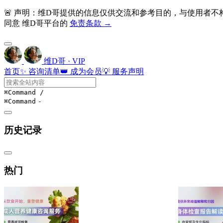
🚨 声明：维D哥提供的信息仅供交流和参考目的，与使用者
同意 维D哥平台的
免责条款 →
维D哥 · VIP
首页
✨ 咨询清单
👑 成为会员
💡 服务声明
⌘Command
/
⌘Command
-
历史记录
热门