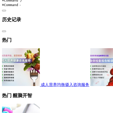
⌘Command
/
⌘Command
-
历史记录
热门
成人营养均衡摄入咨询服务
热门 醒脑开智