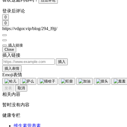
点击评论
登录后评论
0
0
https://vdgor.vip/blog/294_l9jj/
插入链接
Close
插入链接
插入
插入表情
Emoji表情
发表
取消
相关内容
暂时没有内容
健康专栏
维生素营养素