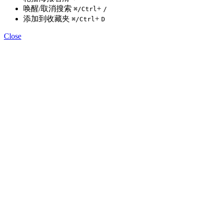
唤醒/取消搜索
+
⌘
/Ctrl
/
添加到收藏夹
+
⌘
/Ctrl
D
Close