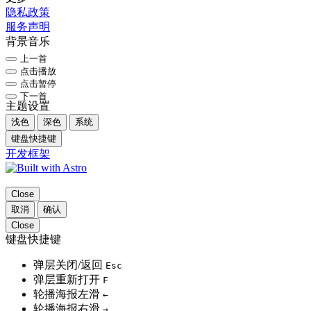
隐私政策
服务声明
背景音乐
上一首
点击播放
点击暂停
下一首
主题设置
浅色
深色
系统
键盘快捷键
开发框架
Close
取消
确认
Close
键盘快捷键
弹层关闭/返回
Esc
弹层重新打开
F
轮播海报左滑
←
轮播海报右滑
→