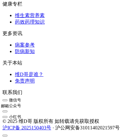
健康专栏
维生素营养素
药效药理知识
更多资讯
病案参考
防病新知
关于本站
维D哥是谁？
免责声明
联系我们
微信号
公众号
邮箱
小红书
© 2025 维D哥 版权所有 如转载请先获取授权
沪ICP备 2025150403号
· 沪公网安备31011402021597号