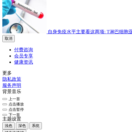
自身免疫水平主要看这两项: T淋巴细胞亚群检
取消
付费咨询
会员专享
健康资讯
更多
隐私政策
服务声明
背景音乐
上一首
点击播放
点击暂停
下一首
主题设置
浅色
深色
系统