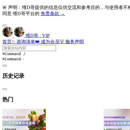
🚨 声明：维D哥提供的信息仅供交流和参考目的，与使用者
同意 维D哥平台的
免责条款 →
维D哥 · VIP
首页
✨ 咨询清单
👑 成为会员
💡 服务声明
⌘Command
/
⌘Command
-
历史记录
热门