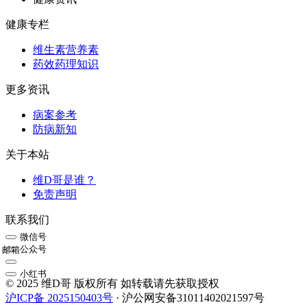
健康专栏
维生素营养素
药效药理知识
更多资讯
病案参考
防病新知
关于本站
维D哥是谁？
免责声明
联系我们
微信号
公众号
邮箱
小红书
© 2025 维D哥 版权所有 如转载请先获取授权
沪ICP备 2025150403号
· 沪公网安备31011402021597号