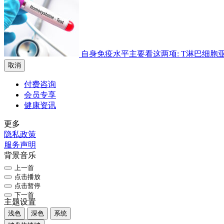
自身免疫水平主要看这两项: T淋巴细胞亚群检
取消
付费咨询
会员专享
健康资讯
更多
隐私政策
服务声明
背景音乐
上一首
点击播放
点击暂停
下一首
主题设置
浅色
深色
系统