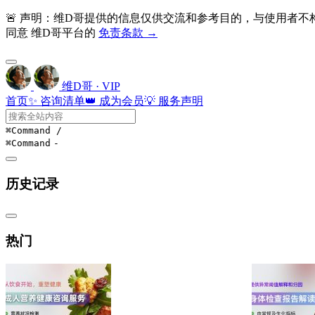
🚨 声明：维D哥提供的信息仅供交流和参考目的，与使用者
同意 维D哥平台的
免责条款 →
维D哥 · VIP
首页
✨ 咨询清单
👑 成为会员
💡 服务声明
⌘Command
/
⌘Command
-
历史记录
热门