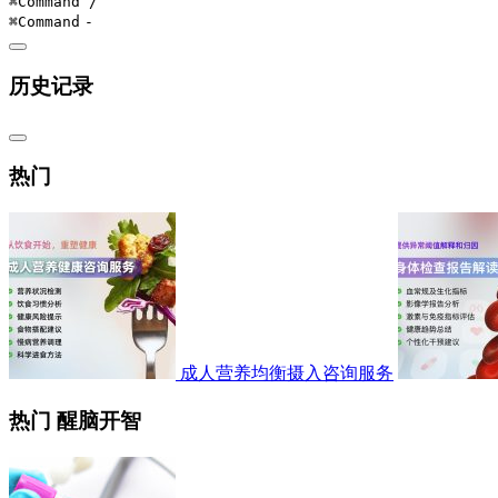
⌘Command
/
⌘Command
-
历史记录
热门
成人营养均衡摄入咨询服务
热门 醒脑开智