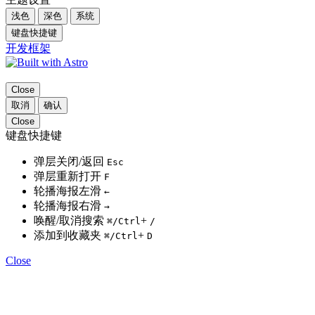
浅色
深色
系统
键盘快捷键
开发框架
Close
取消
确认
Close
键盘快捷键
弹层关闭/返回
Esc
弹层重新打开
F
轮播海报左滑
←
轮播海报右滑
→
唤醒/取消搜索
+
⌘
/Ctrl
/
添加到收藏夹
+
⌘
/Ctrl
D
Close