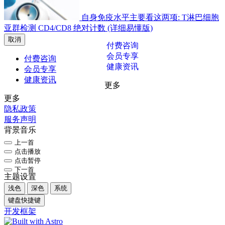
自身免疫水平主要看这两项: T淋巴细胞
亚群检测 CD4/CD8 绝对计数 (详细易懂版)
取消
付费咨询
会员专享
付费咨询
健康资讯
会员专享
健康资讯
更多
更多
隐私政策
服务声明
背景音乐
上一首
点击播放
点击暂停
下一首
主题设置
浅色
深色
系统
键盘快捷键
开发框架