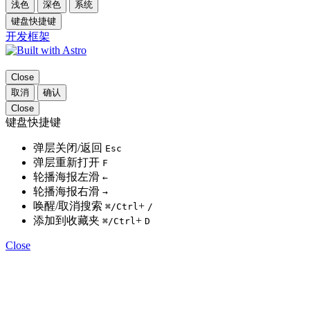
浅色
深色
系统
键盘快捷键
开发框架
Close
取消
确认
Close
键盘快捷键
弹层关闭/返回
Esc
弹层重新打开
F
轮播海报左滑
←
轮播海报右滑
→
唤醒/取消搜索
+
⌘
/Ctrl
/
添加到收藏夹
+
⌘
/Ctrl
D
Close