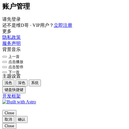
账户管理
请先登录
还不是维D哥 · VIP用户？
立即注册
更多
隐私政策
服务声明
背景音乐
上一首
点击播放
点击暂停
下一首
主题设置
浅色
深色
系统
键盘快捷键
开发框架
Close
取消
确认
Close