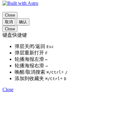
Close
取消
确认
Close
键盘快捷键
弹层关闭/返回
Esc
弹层重新打开
F
轮播海报左滑
←
轮播海报右滑
→
唤醒/取消搜索
+
⌘
/Ctrl
/
添加到收藏夹
+
⌘
/Ctrl
D
Close