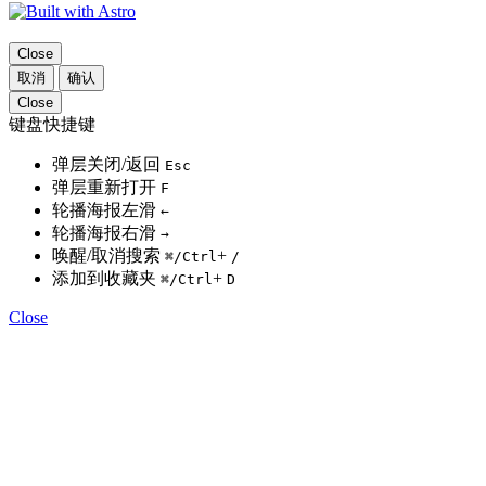
Close
取消
确认
Close
键盘快捷键
弹层关闭/返回
Esc
弹层重新打开
F
轮播海报左滑
←
轮播海报右滑
→
唤醒/取消搜索
+
⌘
/Ctrl
/
添加到收藏夹
+
⌘
/Ctrl
D
Close