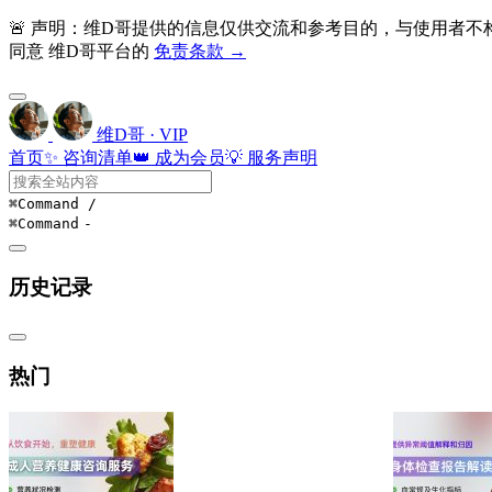
🚨 声明：维D哥提供的信息仅供交流和参考目的，与使用者
同意 维D哥平台的
免责条款 →
维D哥 · VIP
首页
✨ 咨询清单
👑 成为会员
💡 服务声明
⌘Command
/
⌘Command
-
历史记录
热门