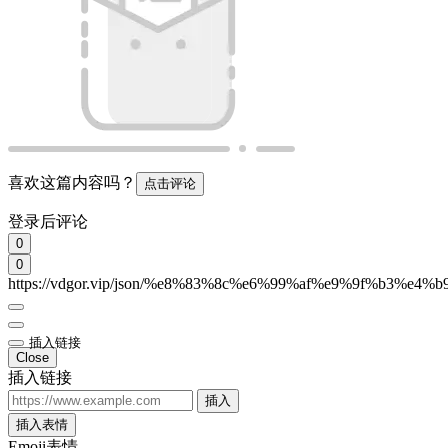
喜欢这篇内容吗？
点击评论
登录后评论
0
0
https://vdgor.vip/json/%e8%83%8c%e6%99%af%e9%9f%b3%e4%b9
插入链接
Close
插入链接
插入
插入表情
Emoji表情