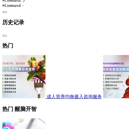
⌘Command
/
⌘Command
-
历史记录
热门
成人营养均衡摄入咨询服务
热门 醒脑开智