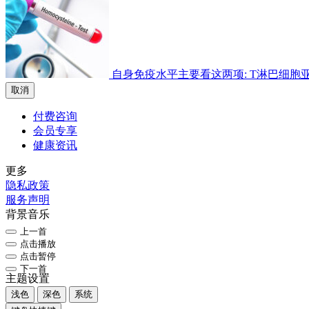
自身免疫水平主要看这两项: T淋巴细胞亚群检
取消
付费咨询
会员专享
健康资讯
更多
隐私政策
服务声明
背景音乐
上一首
点击播放
点击暂停
下一首
主题设置
浅色
深色
系统