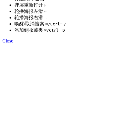
弹层重新打开
F
轮播海报左滑
←
轮播海报右滑
→
唤醒/取消搜索
+
⌘
/Ctrl
/
添加到收藏夹
+
⌘
/Ctrl
D
Close