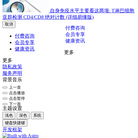
自身免疫水平主要看这两项: T淋巴细胞
亚群检测 CD4/CD8 绝对计数 (详细易懂版)
取消
付费咨询
会员专享
付费咨询
健康资讯
会员专享
健康资讯
更多
更多
隐私政策
服务声明
背景音乐
上一首
点击播放
点击暂停
下一首
主题设置
浅色
深色
系统
键盘快捷键
开发框架