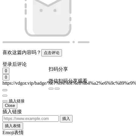
喜欢这篇内容吗？
点击评论
登录后评论
扫码分享
0
0
微信扫码分享观看
https://vdgor.vip/badge/%e7%94%9f%e8%b4%a2%e6%9c%89%e9
插入链接
Close
插入链接
插入
插入表情
Emoji表情