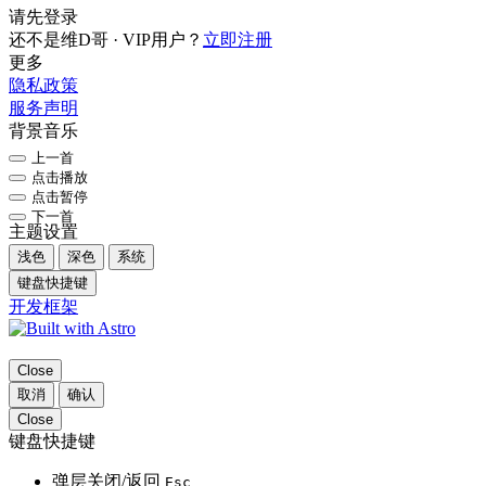
请先登录
还不是维D哥 · VIP用户？
立即注册
更多
隐私政策
服务声明
背景音乐
上一首
点击播放
点击暂停
下一首
主题设置
浅色
深色
系统
键盘快捷键
开发框架
Close
取消
确认
Close
键盘快捷键
弹层关闭/返回
Esc