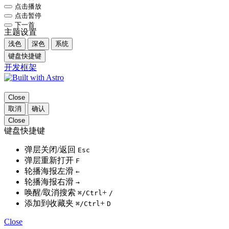
点击播放
点击暂停
下一首
主题设置
浅色
深色
系统
键盘快捷键
开发框架
Close
取消
确认
Close
键盘快捷键
弹层关闭/返回
Esc
弹层重新打开
F
轮播海报左滑
←
轮播海报右滑
→
唤醒/取消搜索
+
⌘
/Ctrl
/
添加到收藏夹
+
⌘
/Ctrl
D
Close